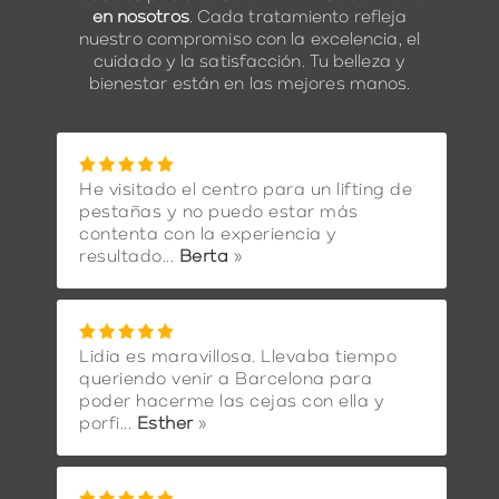
en nosotros
. Cada tratamiento refleja
nuestro compromiso con la excelencia, el
cuidado y la satisfacción. Tu belleza y
bienestar están en las mejores manos.
He visitado el centro para un lifting de
pestañas y no puedo estar más
contenta con la experiencia y
resultado...
Berta
»
Lidia es maravillosa. Llevaba tiempo
queriendo venir a Barcelona para
poder hacerme las cejas con ella y
porfi...
Esther
»