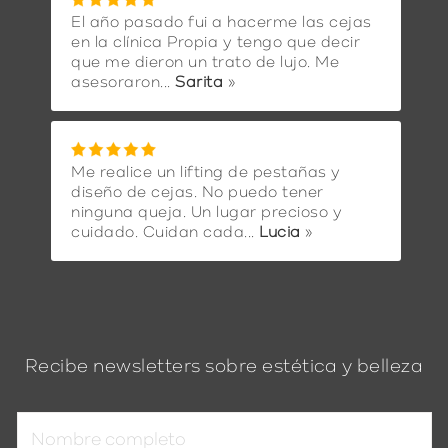
El año pasado fui a hacerme las cejas
en la clínica Propia y tengo que decir
que me dieron un trato de lujo. Me
asesoraron...
Sarita
»
Me realice un lifting de pestañas y
diseño de cejas. No puedo tener
ninguna queja. Un lugar precioso y
cuidado. Cuidan cada...
Lucia
»
Recibe newsletters sobre estética y belleza