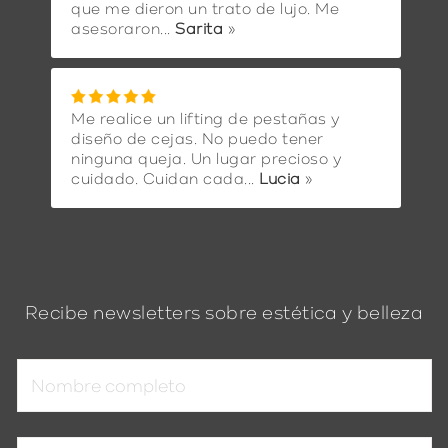
que me dieron un trato de lujo. Me
asesoraron...
Sarita
»
Me realice un lifting de pestañas y
diseño de cejas. No puedo tener
ninguna queja. Un lugar precioso y
cuidado. Cuidan cada...
Lucia
»
Recibe newsletters sobre estética y belleza