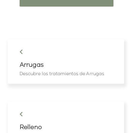
keyboard_arrow_left
Arrugas
Descubre los tratamientos de Arrugas
keyboard_arrow_left
Relleno